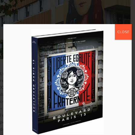
CLOSE
L’image de la fresque de BTOY a été choisie par les habitants et
représente le portrait d’Evelyn Nesbit, un mannequin du début du
XXe siècle. Elle se trouve ici couronnée d’un bandeau et de plumes,
dans des tonalités roses et bleues, ses cheveux et son buste
contrastant grâce à l’utilisation d’une teinte pourpre.
« J’ai représenté une icône de l’époque moderne dans laquelle
l’esthétisme s’appauvri et entraine l’exclusion sociale. Le fait de
peindre des édifices contemporains dans le 13ème arrondissement
de paris à grande échelle génère une stylisation et une iconisation