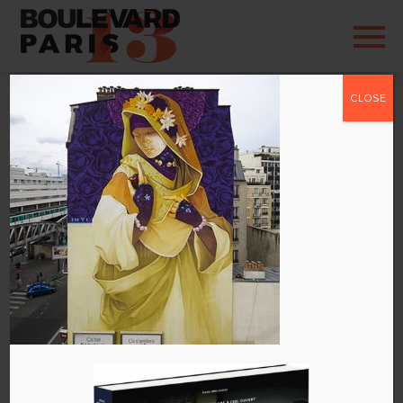
CLOSE
inti-3-streetart13-
480
par
admin
|
Sep 26, 2016
|
0 commentaires