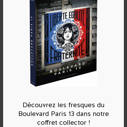
Poster le commentaire
Vous devez
vous connecter
pour publier un
commentaire.
Découvrez les fresques du
Boulevard Paris 13 dans notre
Commentaires récents
coffret collector !