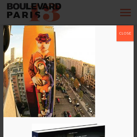
CLOSE
inti-2-streetart13-
480
par
admin
|
Sep 26, 2016
|
0 commentaires