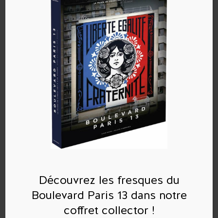
Poster le commentaire
Vous devez
vous connecter
pour publier un
commentaire.
Découvrez les fresques du
Boulevard Paris 13 dans notre
Commentaires récents
coffret collector !