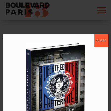
obey-streetart13-
CLOSE
itinerrance4
par
admin
|
Sep 20, 2016
|
0 commentaires
Poster le commentaire
Vous devez
vous connecter
pour publier un