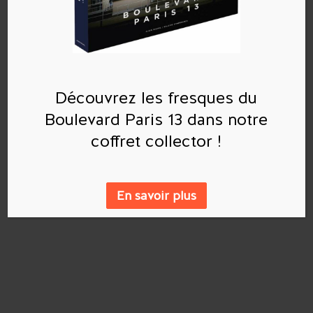
commentaire.
Commentaires récents
Découvrez les fresques du
Boulevard Paris 13 dans notre
Archives
coffret collector !
Catégories
En savoir plus
Aucune catégorie