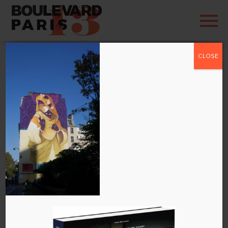
CLOSE
inti-streetart13-
itinerrance
par
admin
|
Sep 20, 2016
|
0 commentaires