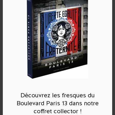
Poster le commentaire
Vous devez
vous connecter
pour publier un
commentaire.
Découvrez les fresques du
Boulevard Paris 13 dans notre
Commentaires récents
coffret collector !