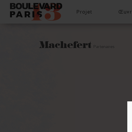
Projet
Œuvr
Machefert
Partenaires