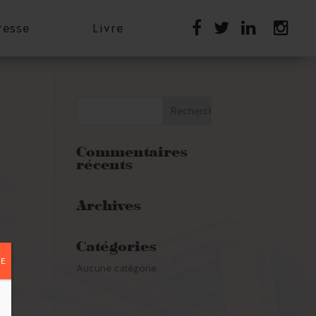
resse
Livre
Commentaires
récents
Archives
Catégories
E
Aucune catégorie