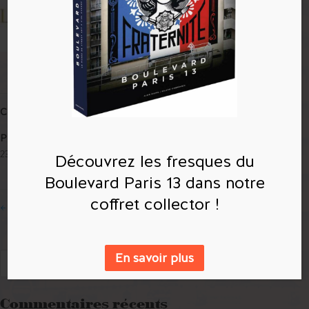
Compétences
Posté le
23 mai 2019
Découvrez les fresques du
Boulevard Paris 13 dans notre
coffret collector !
←
Machefert
Hownosm – Sun Daze
→
En savoir plus
Commentaires récents