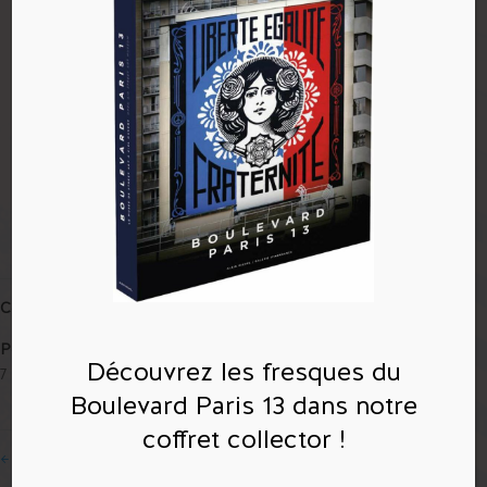
Compétences
Posté le
Découvrez les fresques du
7 mars 2017
Boulevard Paris 13 dans notre
coffret collector !
←
Le street art bouscule Paris
Lucky 13: The unsung arrondissement you need to visit in Paris
→