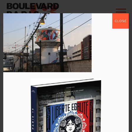
CLOSE
65F81456-94EB-
4336-9E1D-
B4B3BEDBE204
par
Boulevard Paris 13
|
Mai 25, 2019