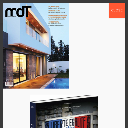
CLOSE
mdt-street-art-13-
520-5
par
admin
|
Sep 15, 2017