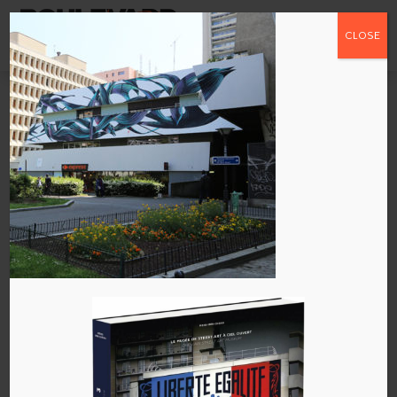
CLOSE
PANTONIO-fragile-
agile-streetart13-
480
par
admin
|
Mai 17, 2018