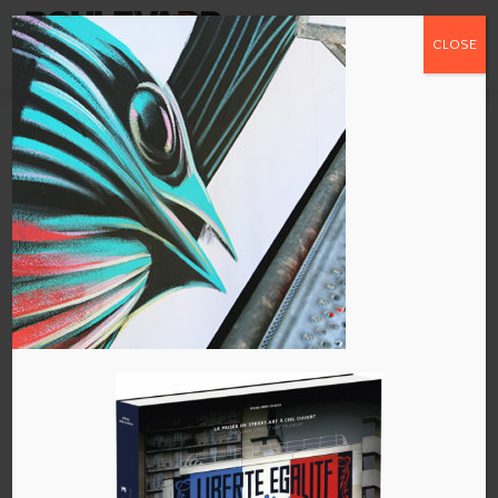
CLOSE
PANTONIO-fragile-
agile-streetart13-2-
360
par
admin
|
Mai 17, 2018