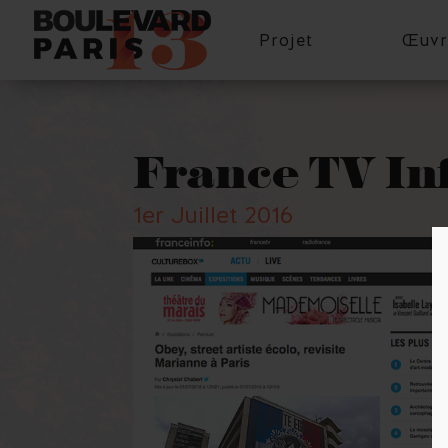
Projet
Œuvr
France TV In
1er Juillet 2016