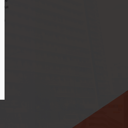
cate
 qui
les