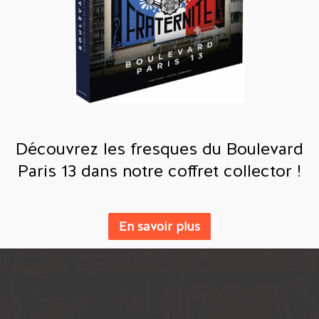
Sa dernière oeuvre parisienne se nomme Dedi
Balance, un mandala aux tons bleu et turquoise
rappelle l’air, l’eau et la végétation.
Une façon pour l’artiste d’alerter le public sur 
questions d’écologie.
Découvrez les fresques du Boulevard
Paris 13 dans notre coffret collector !
En savoir plus