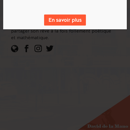
l’aube de la Révolution Industrielle. La
renommée de M-City est désormais
incontestable, tant dans la rue qu’en galerie. A
En savoir plus
travers ses fresques, l’artiste polonais nous fait
partager son rêve à la fois follement poétique
et mathématique.
David de la Mano