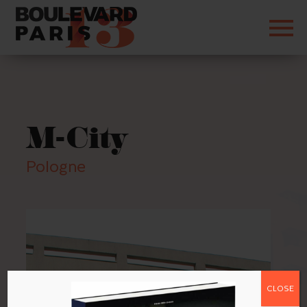
M-City
Pologne
CLOSE