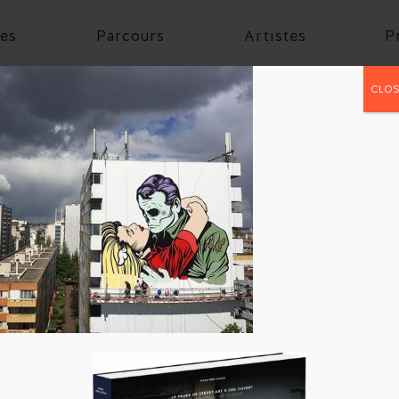
es
Parcours
Artistes
P
CLOS
rt13