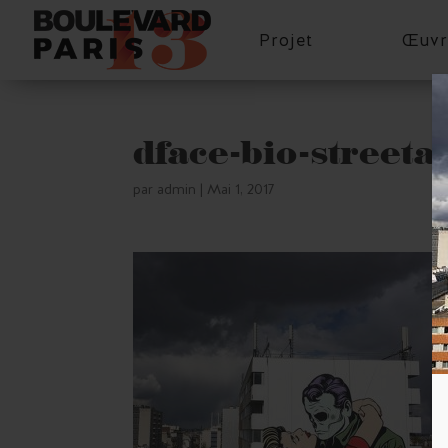
Projet
Œuvr
dface-bio-streeta
par
admin
|
Mai 1, 2017