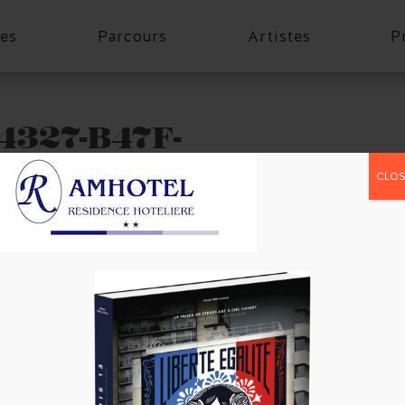
es
Parcours
Artistes
P
4327-B47F-
CLOS