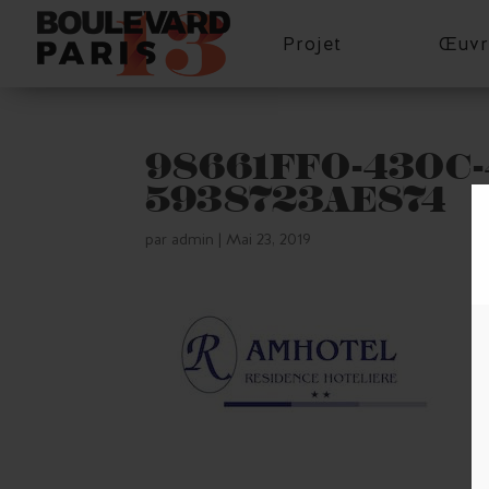
Projet
Œuvr
98661FF0-430C-
5938723AE874
par
admin
|
Mai 23, 2019