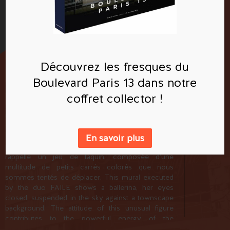
Faile
Découvrez les fresques du
Et j'ai retenu mon souffle
Boulevard Paris 13 dans notre
98 rue Jeanne d'Arc, 75013 Paris
coffret collector !
La fresque réalisée par le duo FAILE représente
une ballerine, les yeux clos, suspendue dans le ciel
sur fond de paysage urbain. La posture de ce
singulier personnage contribue à la dynamique
En savoir plus
puissante de la composition. Cette dernière
rappelle un jeu de taquin, composée d’une
multitude de petits carrés colorés que nous
sommes tentés de déplacer. This mural executed
by the duo FAILE shows a ballerina, her eyes
closed, suspended in the sky against a townscape
background. The attitude of this unusual figure
Plan des fresques
contributes to the powerful energy of the
composition, which is reminiscent of a sliding-tile