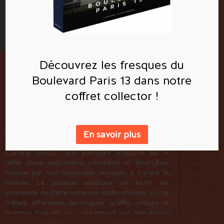
Hush
Découvrez les fresques du
Untitled
Boulevard Paris 13 dans notre
114 Boulevard Vincent Auriol
coffret collector !
Hush est un artiste britannique, né à Newcastle et
basé à Londres. Il se distingue parmi les figures
montantes de l'art contemporain urbain, selon le
prestigieux journal anglais The Independent qui l'a
En savoir plus
inclus dans son classement des "Top 20 Up and
Coming Artists". Son parcours artistique est le
reflet d'une exploration constante et diversifiée,
nourrie par ses nombreux voyages à travers le
monde. La pratique artistique de Hush est
empreinte de cette richesse multiculturelle, où se
mêlent différentes techniques (graffiti, collage et
Plan des fresques
layering) tout en se concentrant sur une image
essentielle: celle de la geisha. Ses créations