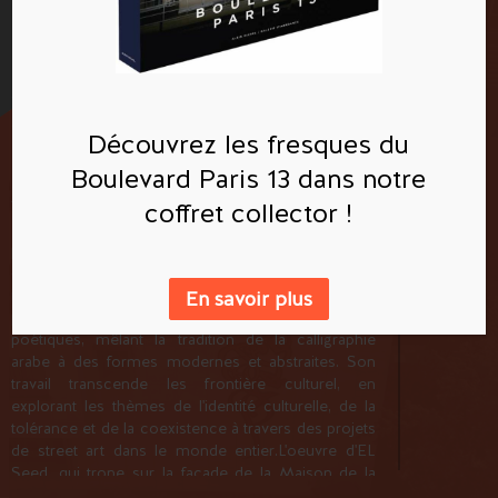
El Seed
Découvrez les fresques du
Untitled
Boulevard Paris 13 dans notre
Maison de la Tunisie
coffret collector !
eL Seed est un artiste franco-tunisien renommé
pour son art de la calligraphie arabe
contemporaine et ses fresques murales
impressionnantes. Il a développé un style unique
En savoir plus
pour créer des compositions harmonieuses et
poétiques, mêlant la tradition de la calligraphie
arabe à des formes modernes et abstraites. Son
travail transcende les frontière culturel, en
explorant les thèmes de l'identité culturelle, de la
tolérance et de la coexistence à travers des projets
de street art dans le monde entier.L'oeuvre d'EL
Plan des fresques
Seed, qui trone sur la facade de la Maison de la
Tunisie, est une fresque artistique saisissante qui